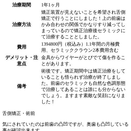
治療期間
1年1ヶ月
矯正装置が見えないことを希望され舌側
矯正で行うことにしました！上の前歯は
治療方法
かみ合わせの関係でかなりすり減ってし
まっているので矯正治療後セラミックに
て治療することとしました。
1394800円（税込み）1.1年間の月極費
費用
用、セラミッククラウン2本費用含む
デメリット・注
金具からワイヤーがとびでて傷を作るこ
意点
とがあります。
術後です。矯正期間中は矯正治療をして
いることも悟られず治療が終了しまし
た。前歯のセラミックも自然な色調形態
備考
で治療してあることは誰にも分からない
でしょう。ますます素敵な笑顔になりま
した！
舌側矯正・術前
気にされていたのは前歯の凸凹ですが、奥歯も凸凹している
事が確認出来ます。