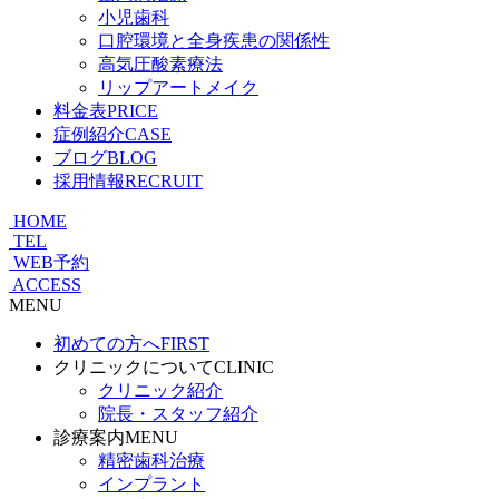
小児歯科
口腔環境と全身疾患の関係性
高気圧酸素療法
リップアートメイク
料金表
PRICE
症例紹介
CASE
ブログ
BLOG
採用情報
RECRUIT
HOME
TEL
WEB予約
ACCESS
MENU
初めての方へ
FIRST
クリニックについて
CLINIC
クリニック紹介
院長・スタッフ紹介
診療案内
MENU
精密歯科治療
インプラント