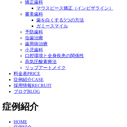
矯正歯科
マウスピース矯正（インビザライン）
審美歯科
歯を白くする5つの方法
ガミースマイル
予防歯科
虫歯治療
歯周病治療
小児歯科
口腔環境と全身疾患の関係性
高気圧酸素療法
リップアートメイク
料金表
PRICE
症例紹介
CASE
採用情報
RECRUIT
ブログ
BLOG
症例紹介
HOME