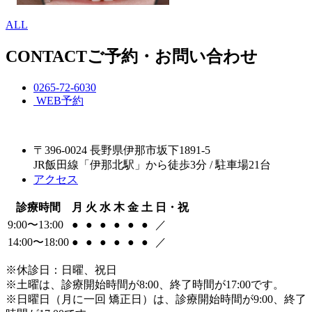
ALL
CONTACT
ご予約・お問い合わせ
0265-72-6030
WEB予約
〒396-0024 長野県伊那市坂下1891-5
JR飯田線「伊那北駅」から徒歩3分 / 駐車場21台
アクセス
診療時間
月
火
水
木
金
土
日・祝
9:00〜13:00
●
●
●
●
●
●
／
14:00〜18:00
●
●
●
●
●
●
／
※休診日：日曜、祝日
※土曜は、診療開始時間が8:00、終了時間が17:00です。
※日曜日（月に一回 矯正日）は、診療開始時間が9:00、終了