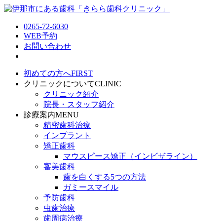
0265-72-6030
WEB予約
お問い合わせ
初めての方へ
FIRST
クリニックについて
CLINIC
クリニック紹介
院長・スタッフ紹介
診療案内
MENU
精密歯科治療
インプラント
矯正歯科
マウスピース矯正（インビザライン）
審美歯科
歯を白くする5つの方法
ガミースマイル
予防歯科
虫歯治療
歯周病治療