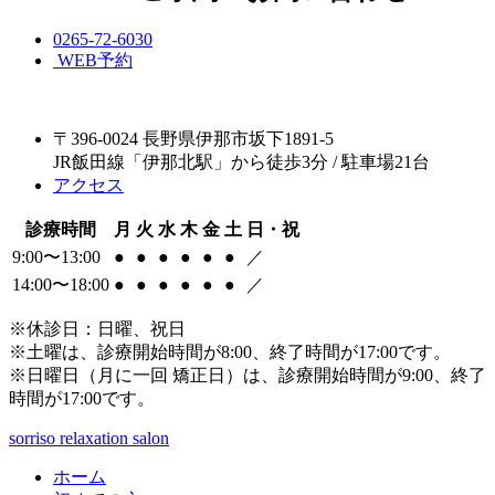
0265-72-6030
WEB予約
〒396-0024 長野県伊那市坂下1891-5
JR飯田線「伊那北駅」から徒歩3分 / 駐車場21台
アクセス
診療時間
月
火
水
木
金
土
日・祝
9:00〜13:00
●
●
●
●
●
●
／
14:00〜18:00
●
●
●
●
●
●
／
※休診日：日曜、祝日
※土曜は、診療開始時間が8:00、終了時間が17:00です。
※日曜日（月に一回 矯正日）は、診療開始時間が9:00、終了
時間が17:00です。
sorriso relaxation salon
ホーム