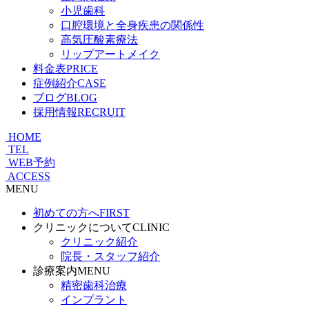
小児歯科
口腔環境と全身疾患の関係性
高気圧酸素療法
リップアートメイク
料金表
PRICE
症例紹介
CASE
ブログ
BLOG
採用情報
RECRUIT
HOME
TEL
WEB予約
ACCESS
MENU
初めての方へ
FIRST
クリニックについて
CLINIC
クリニック紹介
院長・スタッフ紹介
診療案内
MENU
精密歯科治療
インプラント