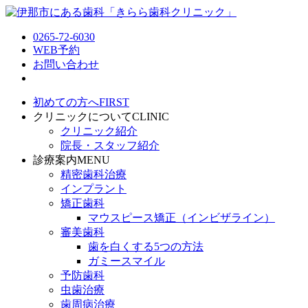
0265-72-6030
WEB予約
お問い合わせ
初めての方へ
FIRST
クリニックについて
CLINIC
クリニック紹介
院長・スタッフ紹介
診療案内
MENU
精密歯科治療
インプラント
矯正歯科
マウスピース矯正（インビザライン）
審美歯科
歯を白くする5つの方法
ガミースマイル
予防歯科
虫歯治療
歯周病治療