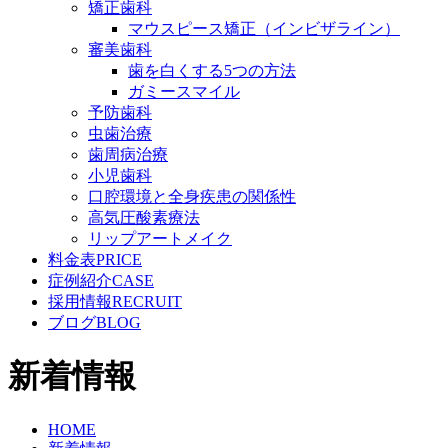
矯正歯科
マウスピース矯正（インビザライン）
審美歯科
歯を白くする5つの方法
ガミースマイル
予防歯科
虫歯治療
歯周病治療
小児歯科
口腔環境と全身疾患の関係性
高気圧酸素療法
リップアートメイク
料金表
PRICE
症例紹介
CASE
採用情報
RECRUIT
ブログ
BLOG
新着情報
HOME