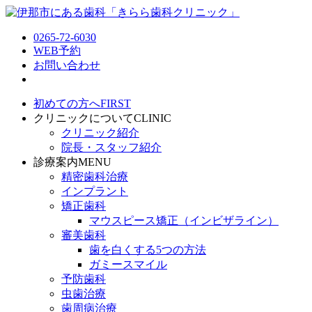
0265-72-6030
WEB予約
お問い合わせ
初めての方へ
FIRST
クリニックについて
CLINIC
クリニック紹介
院長・スタッフ紹介
診療案内
MENU
精密歯科治療
インプラント
矯正歯科
マウスピース矯正（インビザライン）
審美歯科
歯を白くする5つの方法
ガミースマイル
予防歯科
虫歯治療
歯周病治療