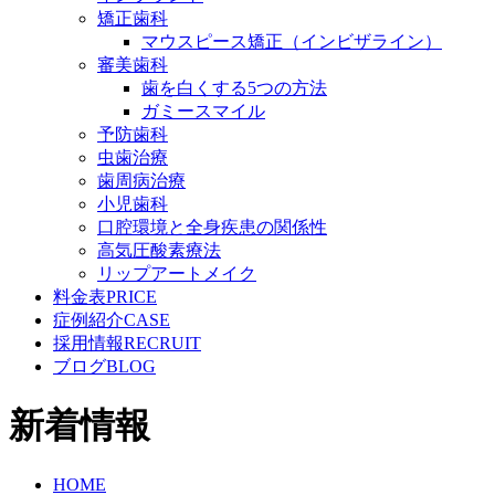
矯正歯科
マウスピース矯正（インビザライン）
審美歯科
歯を白くする5つの方法
ガミースマイル
予防歯科
虫歯治療
歯周病治療
小児歯科
口腔環境と全身疾患の関係性
高気圧酸素療法
リップアートメイク
料金表
PRICE
症例紹介
CASE
採用情報
RECRUIT
ブログ
BLOG
新着情報
HOME