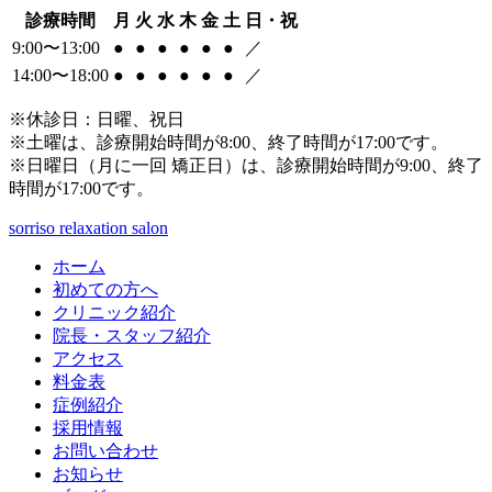
診療時間
月
火
水
木
金
土
日・祝
9:00〜13:00
●
●
●
●
●
●
／
14:00〜18:00
●
●
●
●
●
●
／
※休診日：日曜、祝日
※土曜は、診療開始時間が8:00、終了時間が17:00です。
※日曜日（月に一回 矯正日）は、診療開始時間が9:00、終了
時間が17:00です。
sorriso relaxation salon
ホーム
初めての方へ
クリニック紹介
院長・スタッフ紹介
アクセス
料金表
症例紹介
採用情報
お問い合わせ
お知らせ