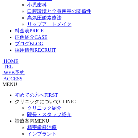
小児歯科
口腔環境と全身疾患の関係性
高気圧酸素療法
リップアートメイク
料金表
PRICE
症例紹介
CASE
ブログ
BLOG
採用情報
RECRUIT
HOME
TEL
WEB予約
ACCESS
MENU
初めての方へ
FIRST
クリニックについて
CLINIC
クリニック紹介
院長・スタッフ紹介
診療案内
MENU
精密歯科治療
インプラント