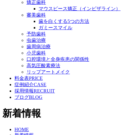
矯正歯科
マウスピース矯正（インビザライン）
審美歯科
歯を白くする5つの方法
ガミースマイル
予防歯科
虫歯治療
歯周病治療
小児歯科
口腔環境と全身疾患の関係性
高気圧酸素療法
リップアートメイク
料金表
PRICE
症例紹介
CASE
採用情報
RECRUIT
ブログ
BLOG
新着情報
HOME