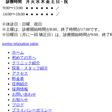
診療時間
月
火
水
木
金
土
日・祝
9:00〜13:00
●
●
●
●
●
●
／
14:00〜18:00
●
●
●
●
●
●
／
※休診日：日曜、祝日
※土曜は、診療開始時間が8:00、終了時間が17:00です。
※日曜日（月に一回 矯正日）は、診療開始時間が9:00、終了時
sorriso relaxation salon
ホーム
初めての方へ
クリニック紹介
院長・スタッフ紹介
アクセス
料金表
症例紹介
採用情報
お問い合わせ
お知らせ
ブログ
プライバシーポリシー