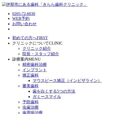
0265-72-6030
WEB予約
お問い合わせ
初めての方へ
FIRST
クリニックについて
CLINIC
クリニック紹介
院長・スタッフ紹介
診療案内
MENU
精密歯科治療
インプラント
矯正歯科
マウスピース矯正（インビザライン）
審美歯科
歯を白くする5つの方法
ガミースマイル
予防歯科
虫歯治療
歯周病治療