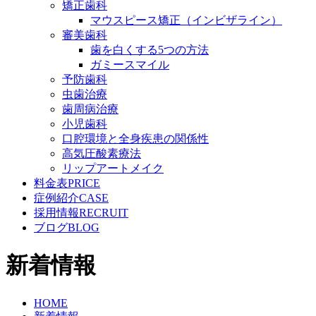
矯正歯科
マウスピース矯正（インビザライン）
審美歯科
歯を白くする5つの方法
ガミースマイル
予防歯科
虫歯治療
歯周病治療
小児歯科
口腔環境と全身疾患の関係性
高気圧酸素療法
リップアートメイク
料金表
PRICE
症例紹介
CASE
採用情報
RECRUIT
ブログ
BLOG
新着情報
HOME