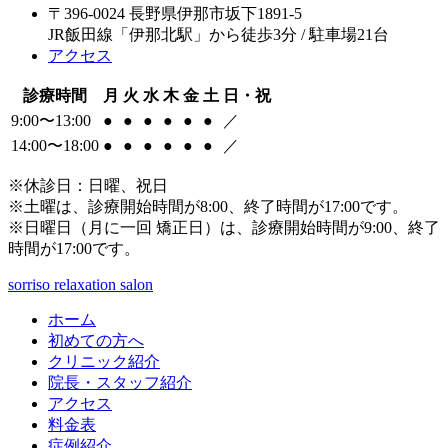
〒396-0024 長野県伊那市坂下1891-5
JR飯田線「伊那北駅」から徒歩3分 / 駐車場21台
アクセス
診療時間
月
火
水
木
金
土
日・祝
9:00〜13:00
●
●
●
●
●
●
／
14:00〜18:00
●
●
●
●
●
●
／
※休診日：日曜、祝日
※土曜は、診療開始時間が8:00、終了時間が17:00です。
※日曜日（月に一回 矯正日）は、診療開始時間が9:00、終了
時間が17:00です。
sorriso relaxation salon
ホーム
初めての方へ
クリニック紹介
院長・スタッフ紹介
アクセス
料金表
症例紹介