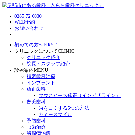
0265-72-6030
WEB予約
お問い合わせ
初めての方へ
FIRST
クリニックについて
CLINIC
クリニック紹介
院長・スタッフ紹介
診療案内
MENU
精密歯科治療
インプラント
矯正歯科
マウスピース矯正（インビザライン）
審美歯科
歯を白くする5つの方法
ガミースマイル
予防歯科
虫歯治療
歯周病治療