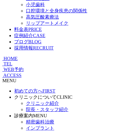
小児歯科
口腔環境と全身疾患の関係性
高気圧酸素療法
リップアートメイク
料金表
PRICE
症例紹介
CASE
ブログ
BLOG
採用情報
RECRUIT
HOME
TEL
WEB予約
ACCESS
MENU
初めての方へ
FIRST
クリニックについて
CLINIC
クリニック紹介
院長・スタッフ紹介
診療案内
MENU
精密歯科治療
インプラント