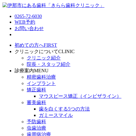
0265-72-6030
WEB予約
お問い合わせ
初めての方へ
FIRST
クリニックについて
CLINIC
クリニック紹介
院長・スタッフ紹介
診療案内
MENU
精密歯科治療
インプラント
矯正歯科
マウスピース矯正（インビザライン）
審美歯科
歯を白くする5つの方法
ガミースマイル
予防歯科
虫歯治療
歯周病治療