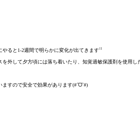
ると1-2週間で明らかに変化が出てきますꜝꜝ
スを外して夕方頃には落ち着いたり、知覚過敏保護剤を使用し
すので安全で効果があります(#´ᗜ`#)