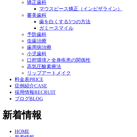
矯正歯科
マウスピース矯正（インビザライン）
審美歯科
歯を白くする5つの方法
ガミースマイル
予防歯科
虫歯治療
歯周病治療
小児歯科
口腔環境と全身疾患の関係性
高気圧酸素療法
リップアートメイク
料金表
PRICE
症例紹介
CASE
採用情報
RECRUIT
ブログ
BLOG
新着情報
HOME