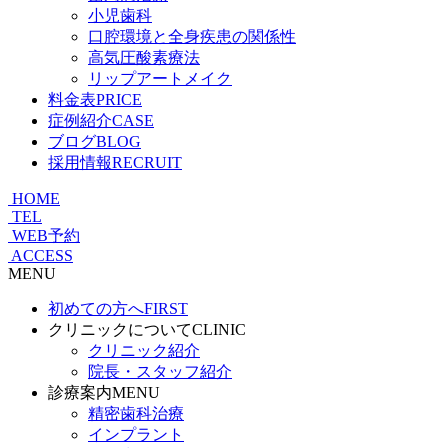
小児歯科
口腔環境と全身疾患の関係性
高気圧酸素療法
リップアートメイク
料金表
PRICE
症例紹介
CASE
ブログ
BLOG
採用情報
RECRUIT
HOME
TEL
WEB予約
ACCESS
MENU
初めての方へ
FIRST
クリニックについて
CLINIC
クリニック紹介
院長・スタッフ紹介
診療案内
MENU
精密歯科治療
インプラント