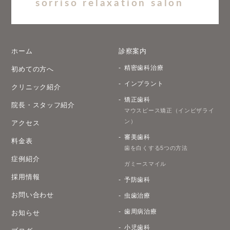
sorriso relaxation salon
ホーム
診察案内
精密歯科治療
初めての方へ
インプラント
クリニック紹介
矯正歯科
院長・スタッフ紹介
マウスピース矯正（インビザライ
ン）
アクセス
審美歯科
料金表
歯を白くする5つの方法
症例紹介
ガミースマイル
採用情報
予防歯科
お問い合わせ
虫歯治療
歯周病治療
お知らせ
小児歯科