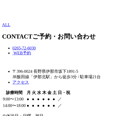
ALL
CONTACT
ご予約・お問い合わせ
0265-72-6030
WEB予約
〒396-0024 長野県伊那市坂下1891-5
JR飯田線「伊那北駅」から徒歩3分 / 駐車場21台
アクセス
診療時間
月
火
水
木
金
土
日・祝
9:00〜13:00
●
●
●
●
●
●
／
14:00〜18:00
●
●
●
●
●
●
／
※休診日：日曜、祝日