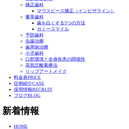
矯正歯科
マウスピース矯正（インビザライン）
審美歯科
歯を白くする5つの方法
ガミースマイル
予防歯科
虫歯治療
歯周病治療
小児歯科
口腔環境と全身疾患の関係性
高気圧酸素療法
リップアートメイク
料金表
PRICE
症例紹介
CASE
採用情報
RECRUIT
ブログ
BLOG
新着情報
HOME