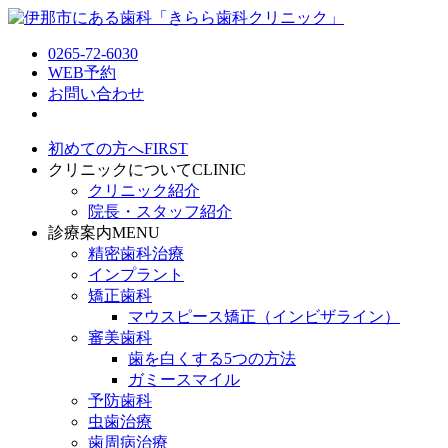
0265-72-6030
WEB予約
お問い合わせ
初めての方へ
FIRST
クリニックについて
CLINIC
クリニック紹介
院長・スタッフ紹介
診療案内
MENU
精密歯科治療
インプラント
矯正歯科
マウスピース矯正（インビザライン）
審美歯科
歯を白くする5つの方法
ガミースマイル
予防歯科
虫歯治療
歯周病治療