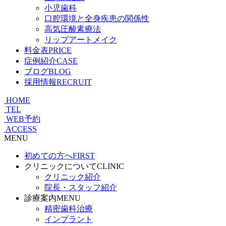
小児歯科
口腔環境と全身疾患の関係性
高気圧酸素療法
リップアートメイク
料金表
PRICE
症例紹介
CASE
ブログ
BLOG
採用情報
RECRUIT
HOME
TEL
WEB予約
ACCESS
MENU
初めての方へ
FIRST
クリニックについて
CLINIC
クリニック紹介
院長・スタッフ紹介
診療案内
MENU
精密歯科治療
インプラント