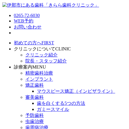
0265-72-6030
WEB予約
お問い合わせ
初めての方へ
FIRST
クリニックについて
CLINIC
クリニック紹介
院長・スタッフ紹介
診療案内
MENU
精密歯科治療
インプラント
矯正歯科
マウスピース矯正（インビザライン）
審美歯科
歯を白くする5つの方法
ガミースマイル
予防歯科
虫歯治療
歯周病治療