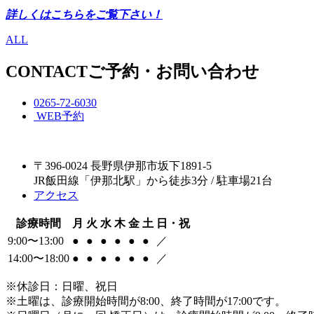
詳しくはこちらをご覧下さい！
ALL
CONTACT
ご予約・お問い合わせ
0265-72-6030
WEB予約
〒396-0024 長野県伊那市坂下1891-5
JR飯田線「伊那北駅」から徒歩3分 / 駐車場21台
アクセス
診療時間
月
火
水
木
金
土
日・祝
9:00〜13:00
●
●
●
●
●
●
／
14:00〜18:00
●
●
●
●
●
●
／
※休診日：日曜、祝日
※土曜は、診療開始時間が8:00、終了時間が17:00です。