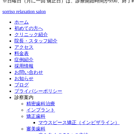
※日曜日（月に一回 矯正日）は、診療開始時間が9:00、終了時
sorriso relaxation salon
ホーム
初めての方へ
クリニック紹介
院長・スタッフ紹介
アクセス
料金表
症例紹介
採用情報
お問い合わせ
お知らせ
ブログ
プライバシーポリシー
診察案内
精密歯科治療
インプラント
矯正歯科
マウスピース矯正（インビザライン）
審美歯科