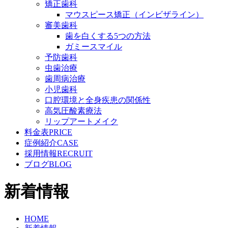
矯正歯科
マウスピース矯正（インビザライン）
審美歯科
歯を白くする5つの方法
ガミースマイル
予防歯科
虫歯治療
歯周病治療
小児歯科
口腔環境と全身疾患の関係性
高気圧酸素療法
リップアートメイク
料金表
PRICE
症例紹介
CASE
採用情報
RECRUIT
ブログ
BLOG
新着情報
HOME