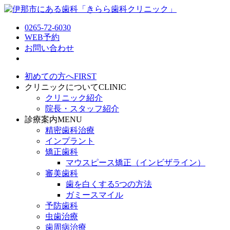
0265-72-6030
WEB予約
お問い合わせ
初めての方へ
FIRST
クリニックについて
CLINIC
クリニック紹介
院長・スタッフ紹介
診療案内
MENU
精密歯科治療
インプラント
矯正歯科
マウスピース矯正（インビザライン）
審美歯科
歯を白くする5つの方法
ガミースマイル
予防歯科
虫歯治療
歯周病治療