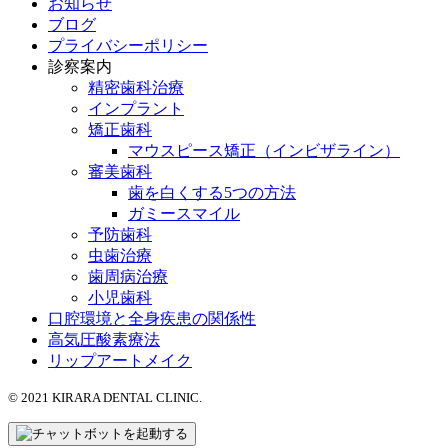
お知らせ
ブログ
プライバシーポリシー
診察案内
精密歯科治療
インプラント
矯正歯科
マウスピース矯正（インビザライン）
審美歯科
歯を白くする5つの方法
ガミースマイル
予防歯科
虫歯治療
歯周病治療
小児歯科
口腔環境と全身疾患の関係性
高気圧酸素療法
リップアートメイク
© 2021 KIRARA DENTAL CLINIC.