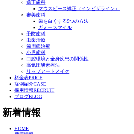
矯正歯科
マウスピース矯正（インビザライン）
審美歯科
歯を白くする5つの方法
ガミースマイル
予防歯科
虫歯治療
歯周病治療
小児歯科
口腔環境と全身疾患の関係性
高気圧酸素療法
リップアートメイク
料金表
PRICE
症例紹介
CASE
採用情報
RECRUIT
ブログ
BLOG
新着情報
HOME