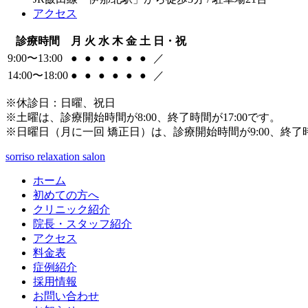
アクセス
診療時間
月
火
水
木
金
土
日・祝
9:00〜13:00
●
●
●
●
●
●
／
14:00〜18:00
●
●
●
●
●
●
／
※休診日：日曜、祝日
※土曜は、診療開始時間が8:00、終了時間が17:00です。
※日曜日（月に一回 矯正日）は、診療開始時間が9:00、終了時
sorriso relaxation salon
ホーム
初めての方へ
クリニック紹介
院長・スタッフ紹介
アクセス
料金表
症例紹介
採用情報
お問い合わせ