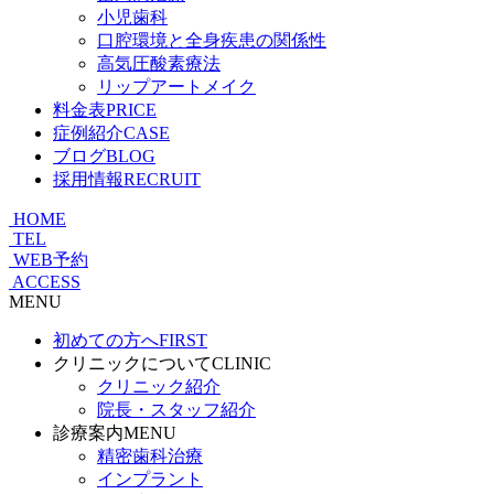
小児歯科
口腔環境と全身疾患の関係性
高気圧酸素療法
リップアートメイク
料金表
PRICE
症例紹介
CASE
ブログ
BLOG
採用情報
RECRUIT
HOME
TEL
WEB予約
ACCESS
MENU
初めての方へ
FIRST
クリニックについて
CLINIC
クリニック紹介
院長・スタッフ紹介
診療案内
MENU
精密歯科治療
インプラント