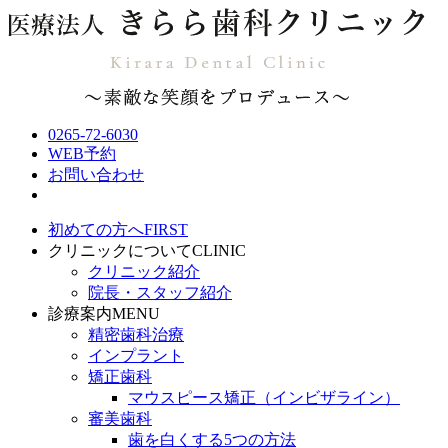
0265-72-6030
WEB予約
お問い合わせ
初めての方へ
FIRST
クリニックについて
CLINIC
クリニック紹介
院長・スタッフ紹介
診療案内
MENU
精密歯科治療
インプラント
矯正歯科
マウスピース矯正（インビザライン）
審美歯科
歯を白くする5つの方法