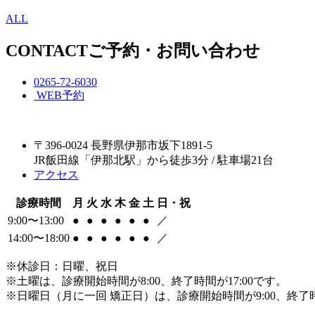
ALL
CONTACT
ご予約・お問い合わせ
0265-72-6030
WEB予約
〒396-0024 長野県伊那市坂下1891-5
JR飯田線「伊那北駅」から徒歩3分 / 駐車場21台
アクセス
診療時間
月
火
水
木
金
土
日・祝
9:00〜13:00
●
●
●
●
●
●
／
14:00〜18:00
●
●
●
●
●
●
／
※休診日：日曜、祝日
※土曜は、診療開始時間が8:00、終了時間が17:00です。
※日曜日（月に一回 矯正日）は、診療開始時間が9:00、終了時