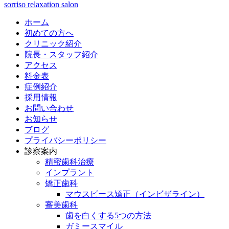
sorriso relaxation salon
ホーム
初めての方へ
クリニック紹介
院長・スタッフ紹介
アクセス
料金表
症例紹介
採用情報
お問い合わせ
お知らせ
ブログ
プライバシーポリシー
診察案内
精密歯科治療
インプラント
矯正歯科
マウスピース矯正（インビザライン）
審美歯科
歯を白くする5つの方法
ガミースマイル