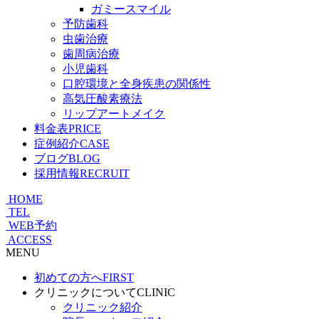
ガミースマイル
予防歯科
虫歯治療
歯周病治療
小児歯科
口腔環境と全身疾患の関係性
高気圧酸素療法
リップアートメイク
料金表
PRICE
症例紹介
CASE
ブログ
BLOG
採用情報
RECRUIT
HOME
TEL
WEB予約
ACCESS
MENU
初めての方へ
FIRST
クリニックについて
CLINIC
クリニック紹介