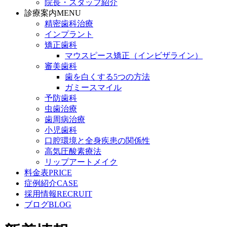
院長・スタッフ紹介
診療案内
MENU
精密歯科治療
インプラント
矯正歯科
マウスピース矯正（インビザライン）
審美歯科
歯を白くする5つの方法
ガミースマイル
予防歯科
虫歯治療
歯周病治療
小児歯科
口腔環境と全身疾患の関係性
高気圧酸素療法
リップアートメイク
料金表
PRICE
症例紹介
CASE
採用情報
RECRUIT
ブログ
BLOG