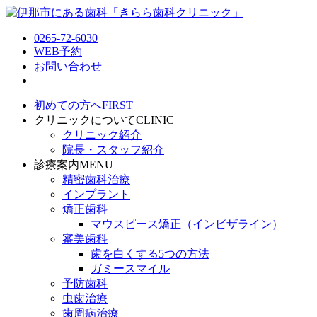
0265-72-6030
WEB予約
お問い合わせ
初めての方へ
FIRST
クリニックについて
CLINIC
クリニック紹介
院長・スタッフ紹介
診療案内
MENU
精密歯科治療
インプラント
矯正歯科
マウスピース矯正（インビザライン）
審美歯科
歯を白くする5つの方法
ガミースマイル
予防歯科
虫歯治療
歯周病治療