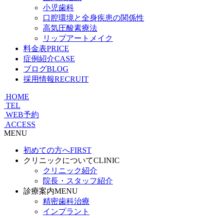
小児歯科
口腔環境と全身疾患の関係性
高気圧酸素療法
リップアートメイク
料金表
PRICE
症例紹介
CASE
ブログ
BLOG
採用情報
RECRUIT
HOME
TEL
WEB予約
ACCESS
MENU
初めての方へ
FIRST
クリニックについて
CLINIC
クリニック紹介
院長・スタッフ紹介
診療案内
MENU
精密歯科治療
インプラント