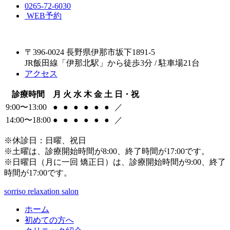
0265-72-6030
WEB予約
〒396-0024 長野県伊那市坂下1891-5
JR飯田線「伊那北駅」から徒歩3分 / 駐車場21台
アクセス
診療時間
月
火
水
木
金
土
日・祝
9:00〜13:00
●
●
●
●
●
●
／
14:00〜18:00
●
●
●
●
●
●
／
※休診日：日曜、祝日
※土曜は、診療開始時間が8:00、終了時間が17:00です。
※日曜日（月に一回 矯正日）は、診療開始時間が9:00、終了
時間が17:00です。
sorriso relaxation salon
ホーム
初めての方へ