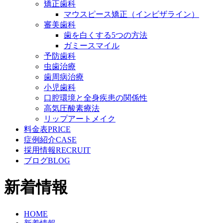
矯正歯科
マウスピース矯正（インビザライン）
審美歯科
歯を白くする5つの方法
ガミースマイル
予防歯科
虫歯治療
歯周病治療
小児歯科
口腔環境と全身疾患の関係性
高気圧酸素療法
リップアートメイク
料金表
PRICE
症例紹介
CASE
採用情報
RECRUIT
ブログ
BLOG
新着情報
HOME